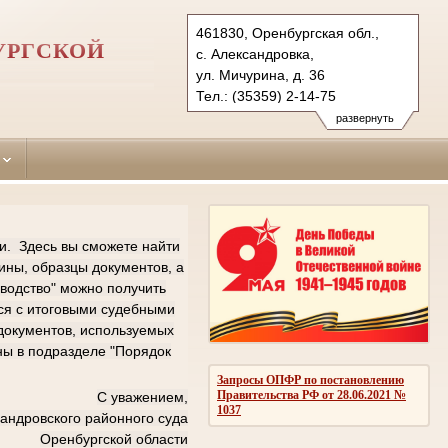
461830, Оренбургская обл.,
УРГСКОЙ
с. Александровка,
ул. Мичурина, д. 36
Тел.: (35359) 2-14-75
aleksandrovsky.orb@sudrf.ru
развернуть
и. Здесь вы сможете найти
ины, образцы документов, а
зводство" можно получить
ься с итоговыми судебными
документов, используемых
ны в подразделе "Порядок
Запросы ОПФР по постановлению
Правительства РФ от 28.06.2021 №
С уважением,
1037
андровского районного суда
Оренбургской области