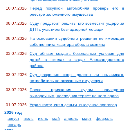
10.07.2026
Перед покупкой автомобиля проверь его в
реестре заложенного имущества
08.07.2026
Суду предстоит решить: кто возместит ущерб за
ДТП с участием безнадзорной лошади
08.07.2026
На основании судебного решения не имеющая
собственника квартира обрела хозяина
03.07.2026
Суд обязал создать безопасные условия для
детей в школах и садах Александровского
района
03.07.2026
Суд разрешил спор: должен ли оплачивать
потребитель не оказанные ему услуги
03.07.2026
После признания судом наследства
выморочным, наследник теряет на него право
01.07.2026
Украл карту, снял деньги, выслушал приговор
2026 год
август
июль
июнь
май
апрель
март
февраль
январь